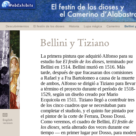
Descubrimientos
El festín de los dioses
Historia
Lupa mágica
Camerino
Bellini 
La primera pintura que adquirió Alfonso para su
estudio fue
El festín de los dioses
, terminado por
Bellini en 1514. Bellini murió en 1516. Más
tarde, después de que fracasaran dos comisiones
a Rafael y a Fra Bartolomeo a causa de la muerte
de ambos, Alfonso se dirigió a Tiziano para llevar
a término el proyecto durante el período de 1518-
1529, según un diseño creado por Mario
Ecquicola en 1511. Tiziano llegó a contribuir tres
de los cinco cuadros que se necesitaban para
completar el studiolo, y el quinto fue pintado por
el pintor de la corte de Ferrara, Dosso Dossi.
Como veremos, el cuadro de Bellini,
El festín de
los dioses,
sería alterado dos veces durante ese
tiempo — en primer lugar por Dosso, para moderni