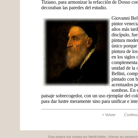
Tiziano, para armonizar la refacción de Dosso con
decoraban las paredes del estudio.
Giovanni Bel
pintor veneci
años más tard
discípulo, fu
pintura mode
único porque 
pintura de lo
en los siglos
complementa a
unidad de la 
Bellini, comp
pintado con br
acentuados po
sombras. En e
paisaje sobrecogedor, con un uso ejemplar del co
para dar lustre meramente sino para unificar e inte
< Volver
Continu
Esta página fue creada por WebExhibits. Véanse los agradeci