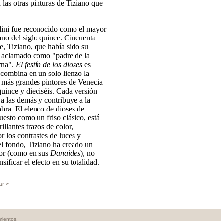
 las otras pinturas de Tiziano que
lini fue reconocido como el mayor
ano del siglo quince. Cincuenta
e, Tiziano, que había sido su
e aclamado como "padre de la
rna".
El festín de los dioses
es
combina en un solo lienzo la
s más grandes pintores de Venecia
 quince y dieciséis. Cada versión
 las demás y contribuye a la
obra. El elenco de dioses de
uesto como un friso clásico, está
illantes trazos de color,
r los contrastes de luces y
l fondo, Tiziano ha creado un
lor (como en sus
Danaides
), no
nsificar el efecto en su totalidad.
ar >
mientos.