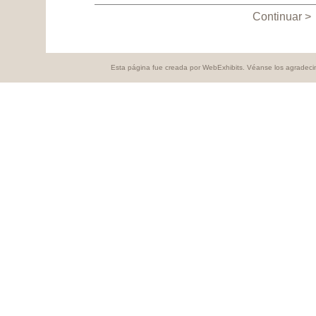
Continuar >
Esta página fue creada por WebExhibits. Véanse los agradeci