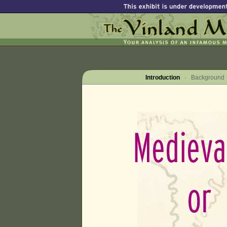
Introduction
·
Background