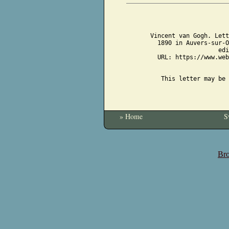
Vincent van Gogh. Lett
1890 in Auvers-sur-O
edi
URL: https://www.web
This letter may be 
» Home
S
Bro