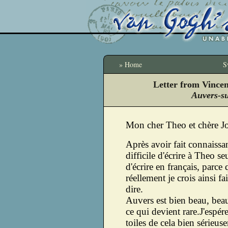
» Home
S
Letter from Vince
Auvers-s
Mon cher Theo et chère Jo
Après avoir fait connaissa
difficile d'écrire à Theo se
d'écrire en français, parce
réellement je crois ainsi f
dire.
Auvers est bien beau, bea
ce qui devient rare.J'espér
toiles de cela bien sérieus