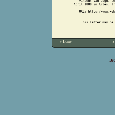
Vincent van Gogh. Le
April 1888 in Arles. Tr
URL: https://www.web
This letter may be 
» Home
S
Bro