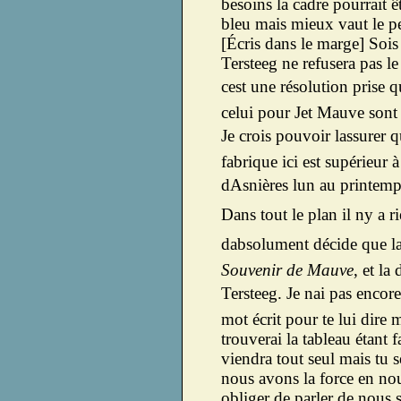
besoins la cadre pourrait ê
bleu mais mieux vaut le p
[Écris dans le marge] Sois
Tersteeg ne refusera pas le
cest une résolution prise q
celui pour Jet Mauve sont
Je crois pouvoir lassurer q
fabrique ici est supérieur
dAsnières lun au printemp
Dans tout le plan il ny a r
dabsolument décide que l
Souvenir de Mauve
, et la
Tersteeg. Je nai pas encore
mot écrit pour te lui dire m
trouverai la tableau étant f
viendra tout seul mais tu 
nous avons la force en no
obliger de parler de nous 