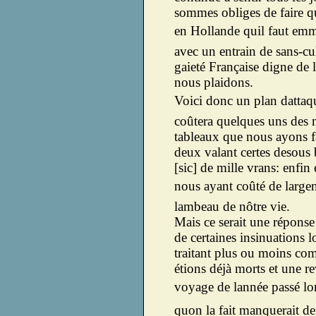
sommes obliges de faire q
en Hollande quil faut em
avec un entrain de sans-cu
gaieté Française digne de 
nous plaidons.
Voici donc un plan datta
coûtera quelques uns des 
tableaux que nous ayons f
deux valant certes desous b
[sic] de mille vrans: enfin 
nous ayant coûté de largen
lambeau de nôtre vie.
Mais ce serait une réponse 
de certaines insinuations 
traitant plus ou moins c
étions déjà morts et une r
voyage de lannée passé lor
quon la fait manquerait de