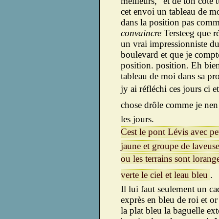
meilleurs,” et de ton côté t
cet envoi un tableau de m
dans la position pas com
convaincre
Tersteeg que ré
un vrai impressionniste du
boulevard et que je compte
position. position. Eh bien
tableau de moi dans sa pro
jy ai réfléchi ces jours ci e
chose drôle comme je nen 
les jours.
Cest le pont Lévis avec pe
jaune et groupe de laveus
ou les terrains sont lorange
verte le ciel et leau bleu
.
Il lui faut seulement un ca
exprès en bleu de roi et o
la plat bleu la baguelle ext