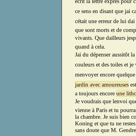
écrit la lettre exprès pour 
ce sens en disant que jai c
cétait une erreur de lui da
que sont morts et de compt
vivants. Que dailleurs jes
quand à cela.
Jai du dépenser aussitôt l
couleurs et des toiles et je
menvoyer encore quelque 
jardin avec amoureuses
est
a toujours encore
une lith
Je voudrais que lenvoi que
vienne à Paris et tu pourr
la chambre. Je suis bien c
Koning et que tu ne reste
sans doute que M. Gendre 