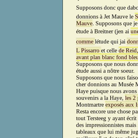
Supposons donc que dab
donnions à Jet Mauve le
S
Mauve
. Supposons que je
étude à Breitner (jen ai
un
comme
létude qui jai
donn
L Pissarro
et celle
de Reid
avant plan blanc fond ble
Supposons que nous donn
étude aussi a nôtre soeur.
Supposons que nous fais
cher donnions au Musée 
Haye puisque nous avons 
souvenirs a la Haye,
les 2
Montmartre
exposés aux 
Resta encore une chose 
tout Tersteeg y ayant écri
des impressionnistes mais 
tableaux que lui même jug