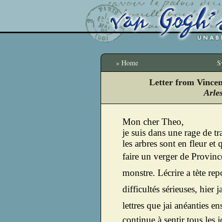
» Home
S
Letter from Vince
Arles
Mon cher Theo,
je suis dans une rage de tr
les arbres sont en fleur et
faire un verger de Provinc
monstre. Lécrire a tète re
difficultés sérieuses, hier j
lettres que jai anéanties en
continue à sentir tous les 